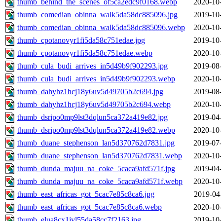
thumb_behind_the_scenes_of5ca2edc9f0168.webp
2020-10
thumb_comedian_obinna_walk5da58dc885096.jpg
2019-10
thumb_comedian_obinna_walk5da58dc885096.webp
2020-10
thumb_cpotanovyr1fi5da58c751edae.jpg
2019-10
thumb_cpotanovyr1fi5da58c751edae.webp
2020-10
thumb_cula_budi_arrives_in5d49b9f902293.jpg
2019-08
thumb_cula_budi_arrives_in5d49b9f902293.webp
2020-10
thumb_dahyhz1hcj18y6uv5d49705b2c694.jpg
2019-08
thumb_dahyhz1hcj18y6uv5d49705b2c694.webp
2020-10
thumb_dsripo0mp9lst3dqlun5ca372a419e82.jpg
2019-04
thumb_dsripo0mp9lst3dqlun5ca372a419e82.webp
2020-10
thumb_duane_stephenson_lan5d370762d7831.jpg
2019-07
thumb_duane_stephenson_lan5d370762d7831.webp
2020-10
thumb_dunda_majuu_na_coke_5caca9afd571f.jpg
2019-04
thumb_dunda_majuu_na_coke_5caca9afd571f.webp
2020-10
thumb_east_africas_got_5cac7e85c8ca6.jpg
2019-04
thumb_east_africas_got_5cac7e85c8ca6.webp
2020-10
thumb_elua8cx1jyl55da58cc7f2163.jpg
2019-10