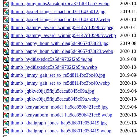
thumb_gnmynmhs2ans4upix5ca371d01ba57.webp
2020-10
thumb_gospel_singer_sinach5dd3c1643b012.jpg
2019-11
thumb_gospel_singer_sinach5dd3c1643b012.webp
2020-10
thumb_grammy_award_winning5e147c10596fc.jpeg
2020-01
thumb_grammy_award_winning5e147c10596fc.webp
2020-10
thumb_happy_hour_with_diag5d49657d73f23.jpg
2019-08
thumb_happy_hour_with_diag5d49657d73f23.webp
2020-10
thumb_hydi8sxedqz5z5d49702f2b54e.jpg
2019-08
thumb_hydi8sxedqz5z5d49702f2b54e.webp
2020-10
thumb_jimmy_gait_set_to_re5d8114bc3bc40.jpg
2019-09
thumb_jimmy_gait_set_to_re5d8114bc3bc40.webp
2020-10
thumb_jqbkvc0ijaj5fkju5caca8845c09a.jpg
2019-04
thumb_jqbkvc0ijaj5fkju5caca8845c09a.webp
2020-10
thumb_kenyanborn_model_ha5cc850b421ec8.jpg
2019-04
thumb_kenyanborn_model_ha5cc850b421ec8.webp
2020-10
thumb_khaligraph_jones_hap5db801e053419.jpg
2019-10
thumb_khaligraph_jones_hap5db801e053419.webp
2020-10