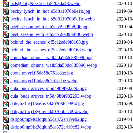
bclstj9t5tgt9rsx5ced58203da43.webp
2020-10
becky_lynch_in_hot_s5d811070b9e1b.jpg
2019-09
becky_lynch_in_hot_s5d811070b9e1b.webp
2020-10
beef_season_with_eth5cb59e09b8f06.jpg
2019-04
beef_season_with_eth5cb59e09b8f06.webp
2020-10
behind_the_scenes_of5ca2edc9f0168.jpg
2019-04
behind_the_scenes_of5ca2edc9f0168.webp
2020-10
comedian_obinna_walk5da58dc885096.jpg
2019-10
comedian_obinna_walk5da58dc885096.webp
2020-10
cpotanovyr1fi5da58c751edae.jpg
2019-10
cpotanovyr1fi5da58c751edae.webp
2020-10
cula_budi_arrives_in5d49b9f902293.jpg
2019-08
cula_budi_arrives_in5d49b9f902293.webp
2020-10
dahyhz1hcj18y6uv5d49705b2c694.jpg
2019-08
dahyhz1hcj18y6uv5d49705b2c694.webp
2020-10
dsripo0mp9lst3dqlun5ca372a419e82.jpg
2019-04
dsripo0mp9lst3dqlun5ca372a419e82.webp
2020-10