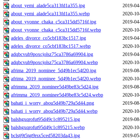
about_yemi_alade5ca313fd1a355.jpg
2019-04
about_yemi_alade5ca313fd1a355.webp
2020-10
about_yvonne_chaka_c5ca315dd5716f.jpg
2019-04
about_yvonne_chaka_c5ca315dd5716f.webp
2020-10
adeles_divorce_co5cbf183bc1517.jpg
2019-04
adeles_divorce_co5cbf183bc1517.webp
2020-10
adqbcvub9poxcjolsz75ca3786a69904.jpg
2019-04
adqbcvub9poxcjolsz75ca3786a69904.webp
2020-10
afrima_2019_nominee_5d49b1ec54f20.jpg
2019-08
afrima_2019_nominee_5d49b1ec54f20.webp
2020-10
afrimma_2019_nominee5d49be83c5d24.jpg
2019-08
afrimma_2019_nominee5d49be83c5d24.webp
2020-10
bahati_i_worry_abou5d49b729a5d44.png
2019-08
bahati_i_worry_abou5d49b729a5d44.webp
2020-10
balshgxqrofut95d49c1c895215.jpg
2019-08
balshgxqrofut95d49c1c895215.webp
2020-10
bclstj9t5tgt9rsx5ced58203da43.jpg
2019-05