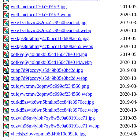
well_met5cd170a7059c3.jpg
2019-05
well_met5cd170a7059c3.webp
2020-10
wxe1zsdovm4s2ozo5c99a0beacfad.jpg
2019-03
wxe1zsdovm4s2ozo5c99a0beacfad.webp
2020-10
wxkps8ufahmry4cl55cd16dd08ac65.jpg
2019-05
wxkps8ufahmry4cl55cd16dd08ac65.webp
2020-10
xofkvq6y4olqnkbi05cd166c78e01d.jpg
2019-05
xofkvq6y4olqnkbi05cd166c78e01d.webp
2020-10
xubp7d9fgzovyls5d49b05e0bc2d.jpg
2019-08
xubp7d9fgzovyls5d49b05e0bc2d.webp
2020-10
xufqvwxmtw2opmv5c999cf234566.png
2019-03
xufqvwxmtw2opmv5c999cf234566.webp
2020-10
xurkd5zwtk6wn5bmlire5cc84fe3970cc.jpg
2019-04
xurkd5zwtk6wn5bmlire5cc84fe3970cc.webp
2020-10
xuzwh96m4yloh7xy6w5c9a08191cc71.jpg
2019-03
xuzwh96m4yloh7xy6w5c9a08191cc71.webp
2020-10
yhedsjszibyvopmto5d49b10d09afc.jpg
2019-08