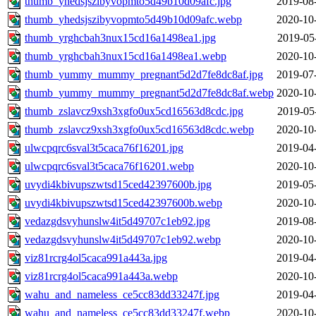
thumb_yhedsjszibyvopmto5d49b10d09afc.jpg
2019-08
thumb_yhedsjszibyvopmto5d49b10d09afc.webp
2020-10
thumb_yrghcbah3nux15cd16a1498ea1.jpg
2019-05
thumb_yrghcbah3nux15cd16a1498ea1.webp
2020-10
thumb_yummy_mummy_pregnant5d2d7fe8dc8af.jpg
2019-07
thumb_yummy_mummy_pregnant5d2d7fe8dc8af.webp
2020-10
thumb_zslavcz9xsh3xgfo0ux5cd16563d8cdc.jpg
2019-05
thumb_zslavcz9xsh3xgfo0ux5cd16563d8cdc.webp
2020-10
ulwcpqrc6sval3t5caca76f16201.jpg
2019-04
ulwcpqrc6sval3t5caca76f16201.webp
2020-10
uvydi4kbivupszwtsd15ced42397600b.jpg
2019-05
uvydi4kbivupszwtsd15ced42397600b.webp
2020-10
vedazgdsvyhunslw4it5d49707c1eb92.jpg
2019-08
vedazgdsvyhunslw4it5d49707c1eb92.webp
2020-10
viz81rcrg4ol5caca991a443a.jpg
2019-04
viz81rcrg4ol5caca991a443a.webp
2020-10
wahu_and_nameless_ce5cc83dd33247f.jpg
2019-04
wahu_and_nameless_ce5cc83dd33247f.webp
2020-10