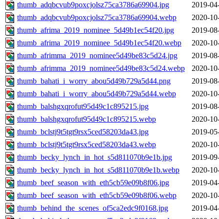
thumb_adqbcvub9poxcjolsz75ca3786a69904.jpg
2019-04
thumb_adqbcvub9poxcjolsz75ca3786a69904.webp
2020-10
thumb_afrima_2019_nominee_5d49b1ec54f20.jpg
2019-08
thumb_afrima_2019_nominee_5d49b1ec54f20.webp
2020-10
thumb_afrimma_2019_nominee5d49be83c5d24.jpg
2019-08
thumb_afrimma_2019_nominee5d49be83c5d24.webp
2020-10
thumb_bahati_i_worry_abou5d49b729a5d44.png
2019-08
thumb_bahati_i_worry_abou5d49b729a5d44.webp
2020-10
thumb_balshgxqrofut95d49c1c895215.jpg
2019-08
thumb_balshgxqrofut95d49c1c895215.webp
2020-10
thumb_bclstj9t5tgt9rsx5ced58203da43.jpg
2019-05
thumb_bclstj9t5tgt9rsx5ced58203da43.webp
2020-10
thumb_becky_lynch_in_hot_s5d811070b9e1b.jpg
2019-09
thumb_becky_lynch_in_hot_s5d811070b9e1b.webp
2020-10
thumb_beef_season_with_eth5cb59e09b8f06.jpg
2019-04
thumb_beef_season_with_eth5cb59e09b8f06.webp
2020-10
thumb_behind_the_scenes_of5ca2edc9f0168.jpg
2019-04