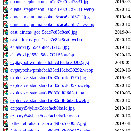
duane_stephenson_lan5d370762d7831.jpg
2019-07
duane_stephenson_lan5d370762d7831.webp
2020-10
dunda_majuu_na_coke_5caca9afd571f.jpg
2019-04
dunda_majuu_na_coke_5caca9afd571f.webp
2020-10
east_africas_got_5cac7e85c8ca6.jpg
2019-04
east_africas_got_5cac7e85c8ca6.webp
2020-10
elua8cx1jyl55da58cc7f2163.jpg
2019-10
elua8cx1jyl55da58cc7f2163.webp
2020-10
evgtaybohwpmhcbah35cd16abc30292.jpg
2019-05
evgtaybohwpmhcbah35cd16abc30292.webp
2020-10
explosive_star_studd5d80dbcdd0575.jpg
2019-09
explosive_star_studd5d80dbcdd0575.webp
2020-10
explosive_star_studd5d80ddfd6d3af.jpg
2019-09
explosive_star_studd5d80ddfd6d3af.webp
2020-10
eziparyr54ylitsx5daefacb0ba1e.jpg
2019-10
eziparyr54ylitsx5daefacb0ba1e.webp
2020-10
father_abraham_tana5d49bb7c00037.jpg
2019-08
father_abraham_tana5d49bb7c00037.webp
2020-10