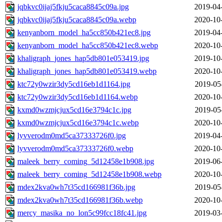
jqbkvc0ijaj5fkju5caca8845c09a.jpg
2019-04
jqbkvc0ijaj5fkju5caca8845c09a.webp
2020-10
kenyanborn_model_ha5cc850b421ec8.jpg
2019-04
kenyanborn_model_ha5cc850b421ec8.webp
2020-10
khaligraph_jones_hap5db801e053419.jpg
2019-10
khaligraph_jones_hap5db801e053419.webp
2020-10
ktc72y0wzir3dy5cd16eb1d1164.jpg
2019-05
ktc72y0wzir3dy5cd16eb1d1164.webp
2020-10
kxmd0wzmjcjux5cd16e3794c1c.jpg
2019-05
kxmd0wzmjcjux5cd16e3794c1c.webp
2020-10
lyvverodm0md5ca37333726f0.jpg
2019-04
lyvverodm0md5ca37333726f0.webp
2020-10
maleek_berry_coming_5d12458e1b908.jpg
2019-06
maleek_berry_coming_5d12458e1b908.webp
2020-10
mdex2kva0wh7t35cd166981f36b.jpg
2019-05
mdex2kva0wh7t35cd166981f36b.webp
2020-10
mercy_masika_no_lon5c99fcc18fc41.jpg
2019-03