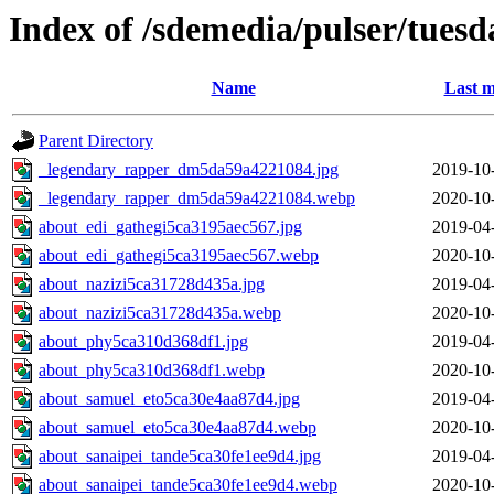
Index of /sdemedia/pulser/tuesd
Name
Last m
Parent Directory
_legendary_rapper_dm5da59a4221084.jpg
2019-10
_legendary_rapper_dm5da59a4221084.webp
2020-10
about_edi_gathegi5ca3195aec567.jpg
2019-04
about_edi_gathegi5ca3195aec567.webp
2020-10
about_nazizi5ca31728d435a.jpg
2019-04
about_nazizi5ca31728d435a.webp
2020-10
about_phy5ca310d368df1.jpg
2019-04
about_phy5ca310d368df1.webp
2020-10
about_samuel_eto5ca30e4aa87d4.jpg
2019-04
about_samuel_eto5ca30e4aa87d4.webp
2020-10
about_sanaipei_tande5ca30fe1ee9d4.jpg
2019-04
about_sanaipei_tande5ca30fe1ee9d4.webp
2020-10