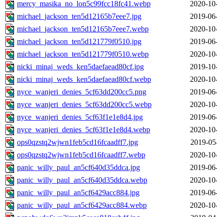
mercy_masika_no_lon5c99fcc18fc41.webp
2020-10
michael_jackson_ten5d12165b7eee7.jpg
2019-06
michael_jackson_ten5d12165b7eee7.webp
2020-10
michael_jackson_ten5d121779f0510.jpg
2019-06
michael_jackson_ten5d121779f0510.webp
2020-10
nicki_minaj_weds_ken5daefaead80cf.jpg
2019-10
nicki_minaj_weds_ken5daefaead80cf.webp
2020-10
nyce_wanjeri_denies_5cf63dd200cc5.png
2019-06
nyce_wanjeri_denies_5cf63dd200cc5.webp
2020-10
nyce_wanjeri_denies_5cf63f1e1e8d4.jpg
2019-06
nyce_wanjeri_denies_5cf63f1e1e8d4.webp
2020-10
ops0qzstq2wjwn1feb5cd16fcaadff7.jpg
2019-05
ops0qzstq2wjwn1feb5cd16fcaadff7.webp
2020-10
panic_willy_paul_an5cf640d35ddca.jpg
2019-06
panic_willy_paul_an5cf640d35ddca.webp
2020-10
panic_willy_paul_an5cf6429acc884.jpg
2019-06
panic_willy_paul_an5cf6429acc884.webp
2020-10