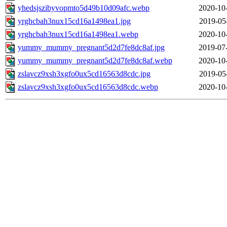
yhedsjszibyvopmto5d49b10d09afc.webp
2020-10
yrghcbah3nux15cd16a1498ea1.jpg
2019-05
yrghcbah3nux15cd16a1498ea1.webp
2020-10
yummy_mummy_pregnant5d2d7fe8dc8af.jpg
2019-07
yummy_mummy_pregnant5d2d7fe8dc8af.webp
2020-10
zslavcz9xsh3xgfo0ux5cd16563d8cdc.jpg
2019-05
zslavcz9xsh3xgfo0ux5cd16563d8cdc.webp
2020-10