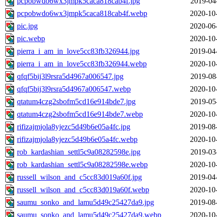
pcpobwdo6wx3jmpk5caca818cab4f.jpg
2019-04
pcpobwdo6wx3jmpk5caca818cab4f.webp
2020-10
pic.jpg
2020-06
pic.webp
2020-10
pierra_i_am_in_love5cc83fb326944.jpg
2019-04
pierra_i_am_in_love5cc83fb326944.webp
2020-10
qfqf5bij3l9rsra5d4967a006547.jpg
2019-08
qfqf5bij3l9rsra5d4967a006547.webp
2020-10
qtatum4czg2sbofm5cd16e914bde7.jpg
2019-05
qtatum4czg2sbofm5cd16e914bde7.webp
2020-10
rifizajmjola8yjezc5d49b6e05a4fc.jpg
2019-08
rifizajmjola8yjezc5d49b6e05a4fc.webp
2020-10
rob_kardashian_settl5c9a08282598e.jpg
2019-03
rob_kardashian_settl5c9a08282598e.webp
2020-10
russell_wilson_and_c5cc83d019a60f.jpg
2019-04
russell_wilson_and_c5cc83d019a60f.webp
2020-10
saumu_sonko_and_lamu5d49c25427da9.jpg
2019-08
saumu_sonko_and_lamu5d49c25427da9.webp
2020-10