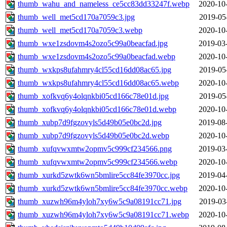
thumb_wahu_and_nameless_ce5cc83dd33247f.webp
2020-10
thumb_well_met5cd170a7059c3.jpg
2019-05
thumb_well_met5cd170a7059c3.webp
2020-10
thumb_wxe1zsdovm4s2ozo5c99a0beacfad.jpg
2019-03
thumb_wxe1zsdovm4s2ozo5c99a0beacfad.webp
2020-10
thumb_wxkps8ufahmry4cl55cd16dd08ac65.jpg
2019-05
thumb_wxkps8ufahmry4cl55cd16dd08ac65.webp
2020-10
thumb_xofkvq6y4olqnkbi05cd166c78e01d.jpg
2019-05
thumb_xofkvq6y4olqnkbi05cd166c78e01d.webp
2020-10
thumb_xubp7d9fgzovyls5d49b05e0bc2d.jpg
2019-08
thumb_xubp7d9fgzovyls5d49b05e0bc2d.webp
2020-10
thumb_xufqvwxmtw2opmv5c999cf234566.png
2019-03
thumb_xufqvwxmtw2opmv5c999cf234566.webp
2020-10
thumb_xurkd5zwtk6wn5bmlire5cc84fe3970cc.jpg
2019-04
thumb_xurkd5zwtk6wn5bmlire5cc84fe3970cc.webp
2020-10
thumb_xuzwh96m4yloh7xy6w5c9a08191cc71.jpg
2019-03
thumb_xuzwh96m4yloh7xy6w5c9a08191cc71.webp
2020-10