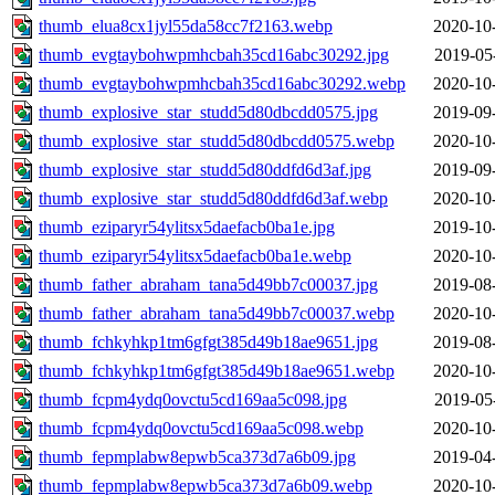
thumb_elua8cx1jyl55da58cc7f2163.webp
2020-10
thumb_evgtaybohwpmhcbah35cd16abc30292.jpg
2019-05
thumb_evgtaybohwpmhcbah35cd16abc30292.webp
2020-10
thumb_explosive_star_studd5d80dbcdd0575.jpg
2019-09
thumb_explosive_star_studd5d80dbcdd0575.webp
2020-10
thumb_explosive_star_studd5d80ddfd6d3af.jpg
2019-09
thumb_explosive_star_studd5d80ddfd6d3af.webp
2020-10
thumb_eziparyr54ylitsx5daefacb0ba1e.jpg
2019-10
thumb_eziparyr54ylitsx5daefacb0ba1e.webp
2020-10
thumb_father_abraham_tana5d49bb7c00037.jpg
2019-08
thumb_father_abraham_tana5d49bb7c00037.webp
2020-10
thumb_fchkyhkp1tm6gfgt385d49b18ae9651.jpg
2019-08
thumb_fchkyhkp1tm6gfgt385d49b18ae9651.webp
2020-10
thumb_fcpm4ydq0ovctu5cd169aa5c098.jpg
2019-05
thumb_fcpm4ydq0ovctu5cd169aa5c098.webp
2020-10
thumb_fepmplabw8epwb5ca373d7a6b09.jpg
2019-04
thumb_fepmplabw8epwb5ca373d7a6b09.webp
2020-10